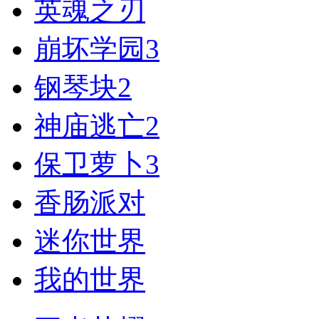
英魂之刃
崩坏学园3
钢琴块2
神庙逃亡2
保卫萝卜3
香肠派对
迷你世界
我的世界