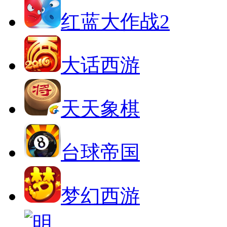
红蓝大作战2
大话西游
天天象棋
台球帝国
梦幻西游