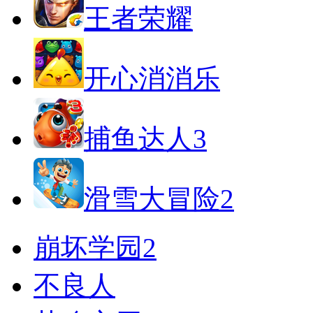
王者荣耀
开心消消乐
捕鱼达人3
滑雪大冒险2
崩坏学园2
不良人