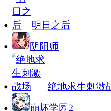
明日之后
阴阳师
绝地求生刺激
崩坏学园2