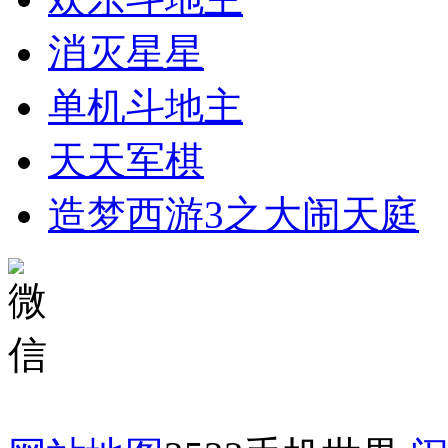
消灭星星
单机斗地主
天天军棋
造梦西游3之大闹天庭