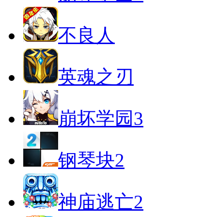
不良人
英魂之刃
崩坏学园3
钢琴块2
神庙逃亡2