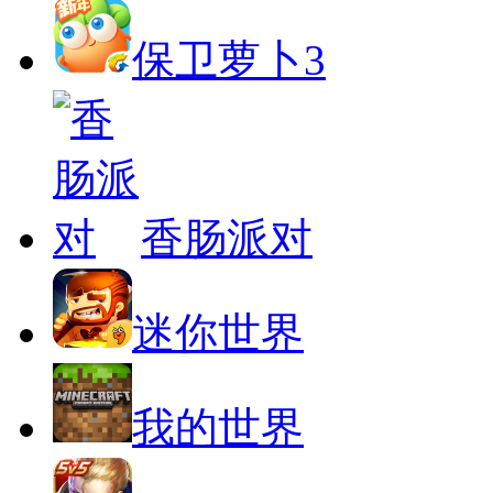
保卫萝卜3
香肠派对
迷你世界
我的世界