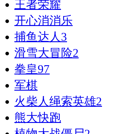
王者荣耀
开心消消乐
捕鱼达人3
滑雪大冒险2
拳皇97
军棋
火柴人绳索英雄2
熊大快跑
植物大战僵尸2