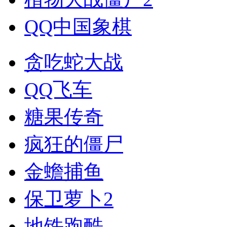
QQ中国象棋
贪吃蛇大战
QQ飞车
糖果传奇
疯狂的僵尸
金蟾捕鱼
保卫萝卜2
地铁跑酷