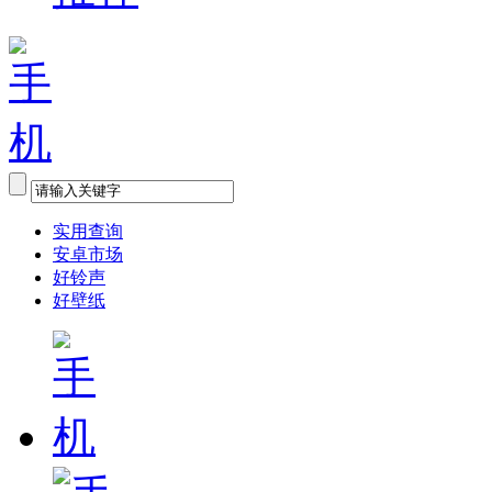
实用查询
安卓市场
好铃声
好壁纸