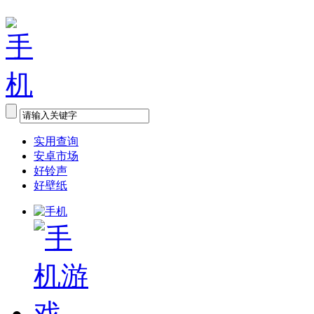
实用查询
安卓市场
好铃声
好壁纸