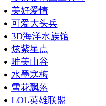
美好爱情
可爱大头兵
3D海洋水族馆
炫紫星点
唯美山谷
水墨寒梅
雪花飘落
LOL英雄联盟