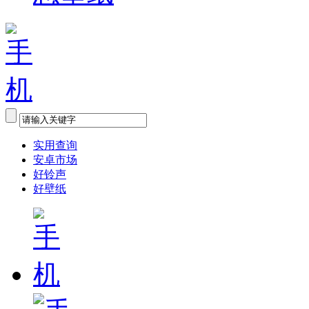
实用查询
安卓市场
好铃声
好壁纸