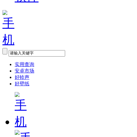
实用查询
安卓市场
好铃声
好壁纸