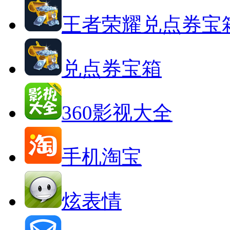
王者荣耀兑点券宝
兑点券宝箱
360影视大全
手机淘宝
炫表情