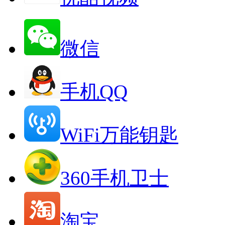
微信
手机QQ
WiFi万能钥匙
360手机卫士
淘宝