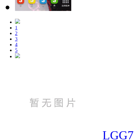
1
2
3
4
5
LGG7