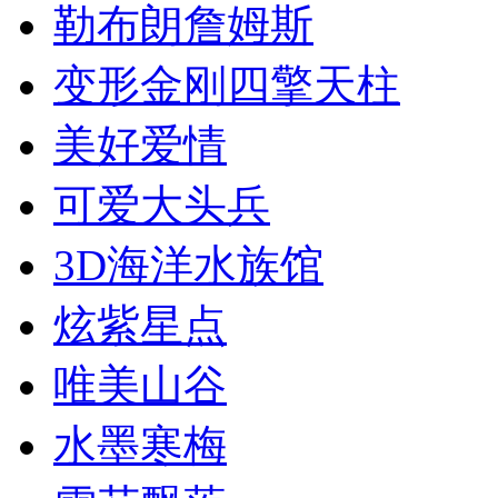
勒布朗詹姆斯
变形金刚四擎天柱
美好爱情
可爱大头兵
3D海洋水族馆
炫紫星点
唯美山谷
水墨寒梅