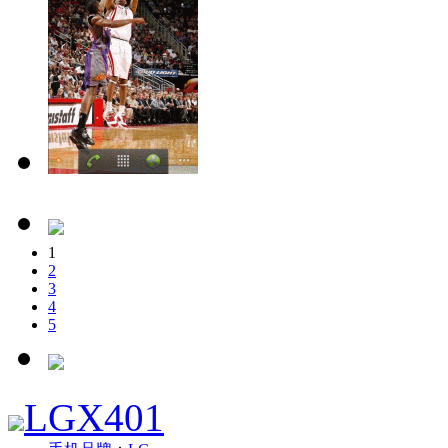
1
2
3
4
5
LGX401