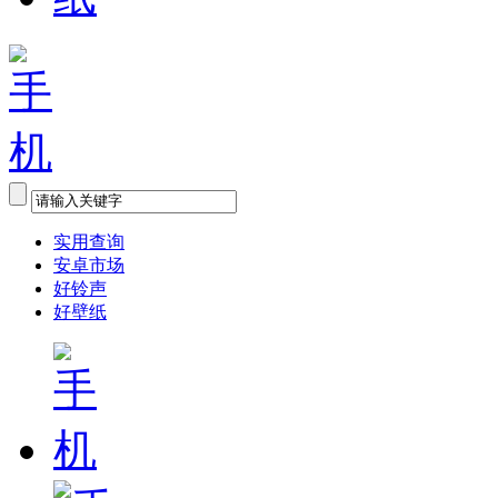
实用查询
安卓市场
好铃声
好壁纸