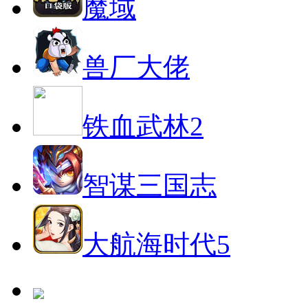
魔域
兽厂大佬
铁血武林2
智谋三国志
大航海时代5