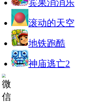
宾果消消乐
滚动的天空
地铁跑酷
神庙逃亡2