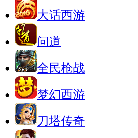
大话西游
问道
全民枪战
梦幻西游
刀塔传奇