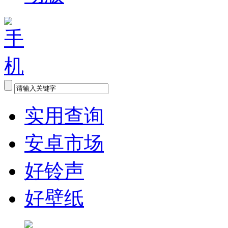
实用查询
安卓市场
好铃声
好壁纸