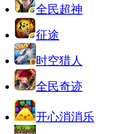
全民超神
征途
时空猎人
全民奇迹
开心消消乐