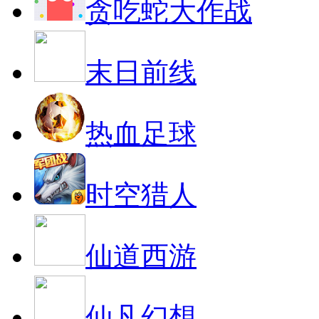
贪吃蛇大作战
末日前线
热血足球
时空猎人
仙道西游
仙凡幻想