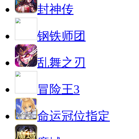
封神传
钢铁师团
乱舞之刃
冒险王3
命运冠位指定