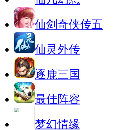
仙剑奇侠传五
仙灵外传
逐鹿三国
最佳阵容
梦幻情缘