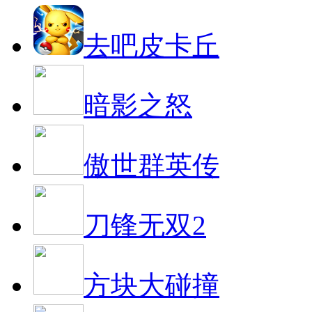
去吧皮卡丘
暗影之怒
傲世群英传
刀锋无双2
方块大碰撞