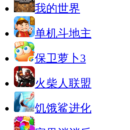
我的世界
单机斗地主
保卫萝卜3
火柴人联盟
饥饿鲨进化