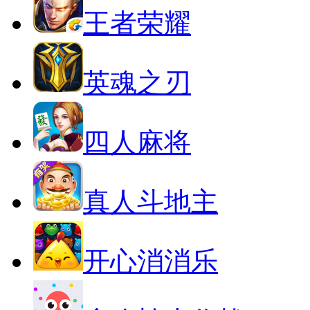
王者荣耀
英魂之刃
四人麻将
真人斗地主
开心消消乐