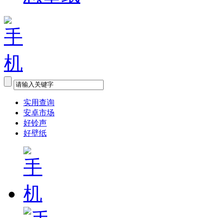
实用查询
安卓市场
好铃声
好壁纸