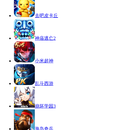
去吧皮卡丘
神庙逃亡2
小米超神
乱斗西游
崩坏学园3
海岛奇兵