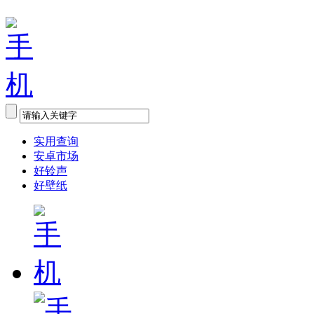
实用查询
安卓市场
好铃声
好壁纸