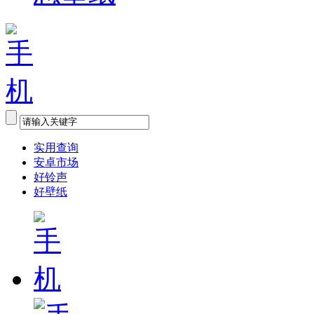
实用查询
安卓市场
好铃声
好壁纸