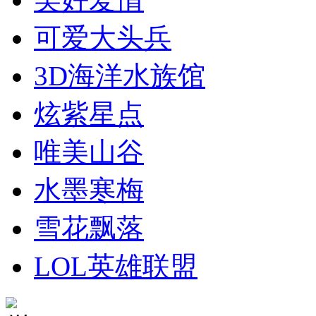
可爱大头兵
3D海洋水族馆
炫紫星点
唯美山谷
水墨寒梅
雪花飘落
LOL英雄联盟