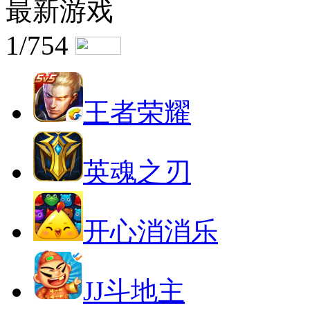
最新游戏
1/754
王者荣耀
英魂之刃
开心消消乐
JJ斗地主