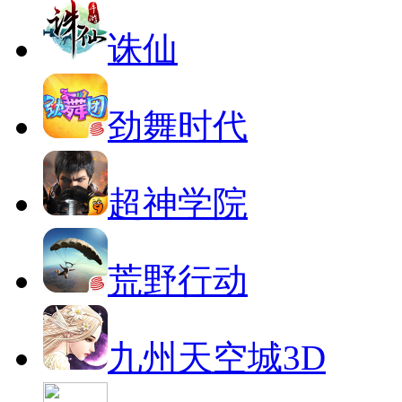
诛仙
劲舞时代
超神学院
荒野行动
九州天空城3D