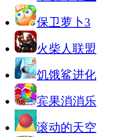
保卫萝卜3
火柴人联盟
饥饿鲨进化
宾果消消乐
滚动的天空