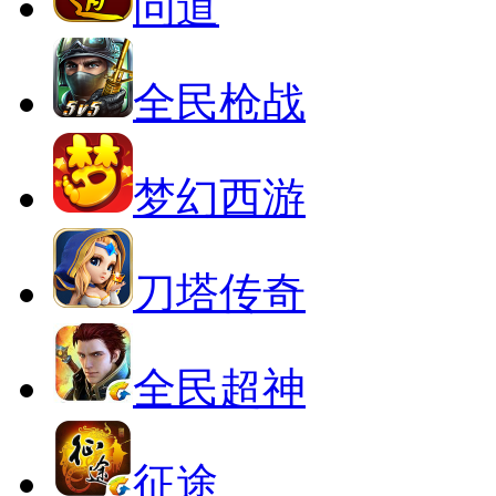
问道
全民枪战
梦幻西游
刀塔传奇
全民超神
征途