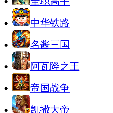
全职高手
中华铁路
名酱三国
阿瓦隆之王
帝国战争
凯撒大帝