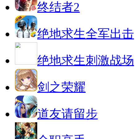
终结者2
绝地求生全军出击
绝地求生刺激战场
剑之荣耀
道友请留步