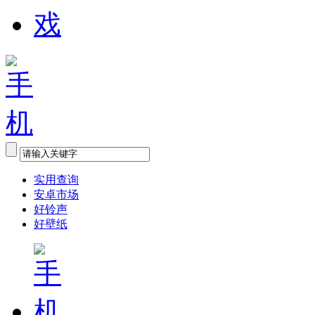
实用查询
安卓市场
好铃声
好壁纸