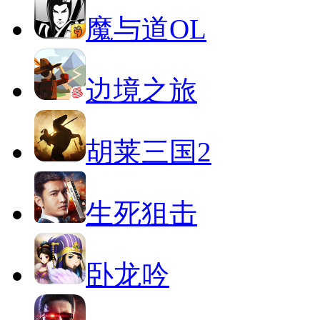
魔与道OL
边境之旅
胡莱三国2
生死狙击
卧龙吟