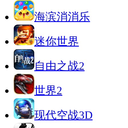
海滨消消乐
迷你世界
自由之战2
世界2
现代空战3D