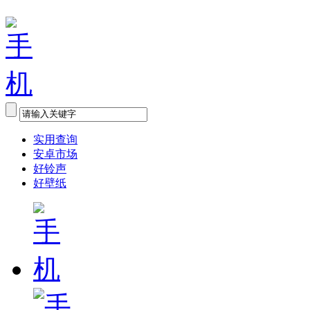
实用查询
安卓市场
好铃声
好壁纸