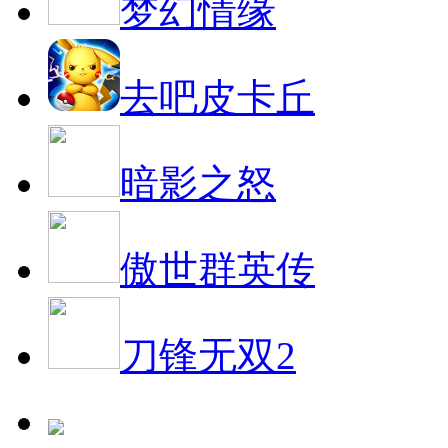
梦幻情缘
去吧皮卡丘
暗影之怒
傲世群英传
刀锋无双2