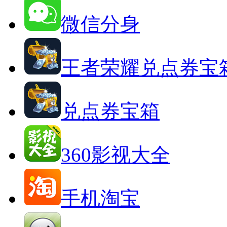
微信分身
王者荣耀兑点券宝
兑点券宝箱
360影视大全
手机淘宝