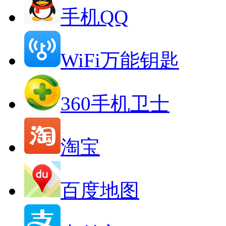
手机QQ
WiFi万能钥匙
360手机卫士
淘宝
百度地图