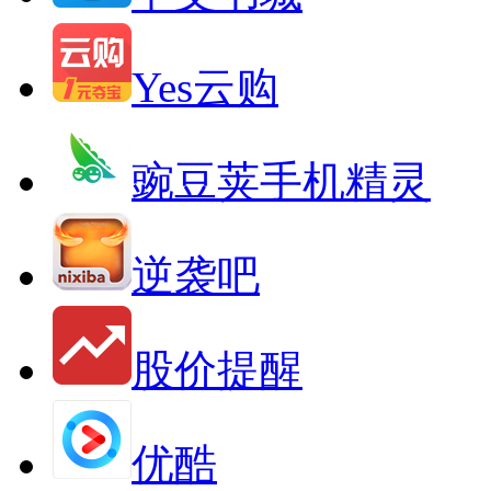
Yes云购
豌豆荚手机精灵
逆袭吧
股价提醒
优酷