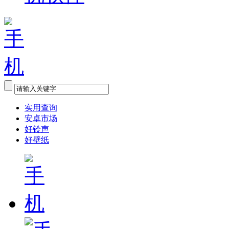
实用查询
安卓市场
好铃声
好壁纸