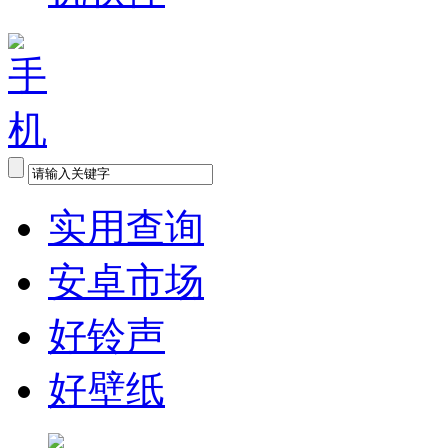
实用查询
安卓市场
好铃声
好壁纸