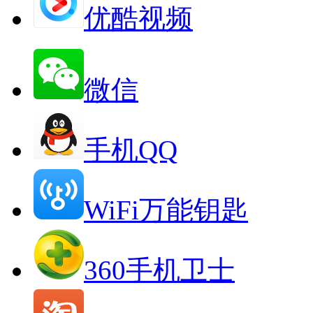
优酷视频
微信
手机QQ
WiFi万能钥匙
360手机卫士