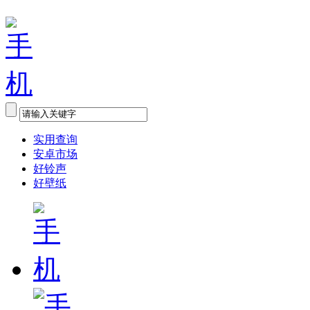
实用查询
安卓市场
好铃声
好壁纸