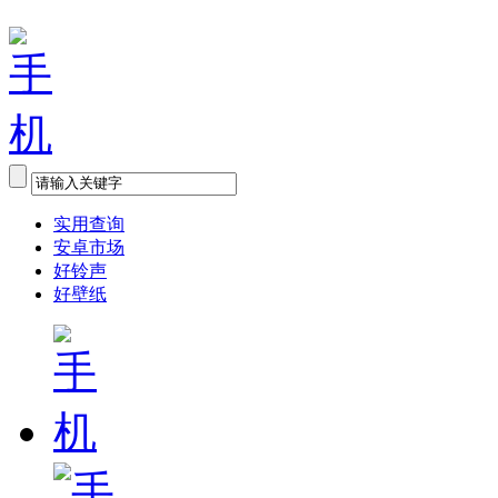
实用查询
安卓市场
好铃声
好壁纸