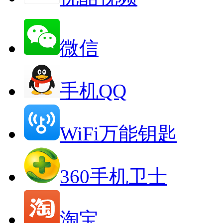
微信
手机QQ
WiFi万能钥匙
360手机卫士
淘宝