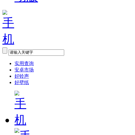
实用查询
安卓市场
好铃声
好壁纸