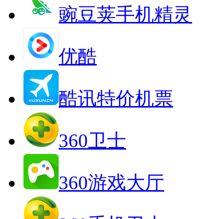
豌豆荚手机精灵
优酷
酷讯特价机票
360卫士
360游戏大厅