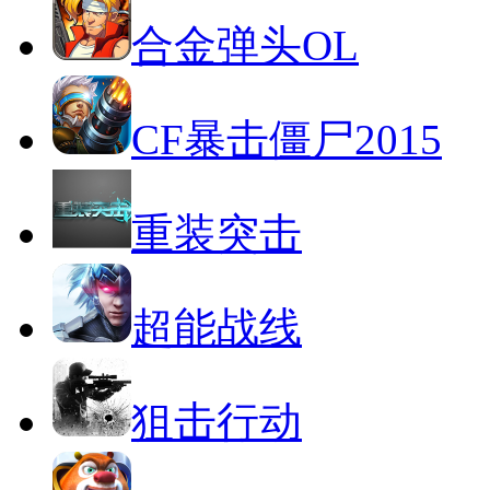
合金弹头OL
CF暴击僵尸2015
重装突击
超能战线
狙击行动