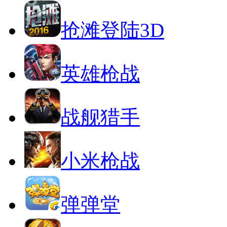
抢滩登陆3D
英雄枪战
战舰猎手
小米枪战
弹弹堂