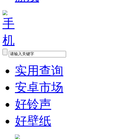
实用查询
安卓市场
好铃声
好壁纸