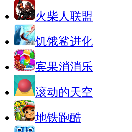
火柴人联盟
饥饿鲨进化
宾果消消乐
滚动的天空
地铁跑酷