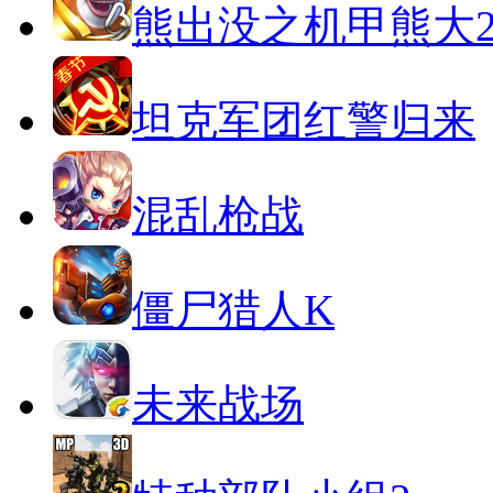
熊出没之机甲熊大
坦克军团红警归来
混乱枪战
僵尸猎人K
未来战场