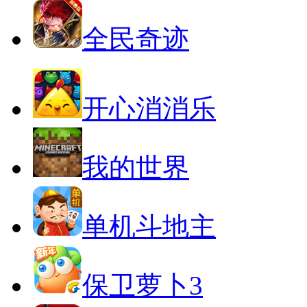
全民奇迹
开心消消乐
我的世界
单机斗地主
保卫萝卜3