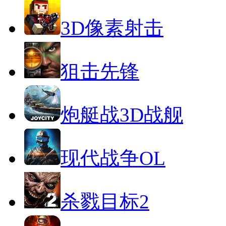
3D像素射击
狙击先锋
炮艇战3D战舰
现代战争OL
杀戮目标2