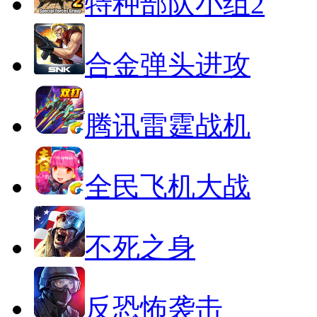
特种部队小组2
合金弹头进攻
腾讯雷霆战机
全民飞机大战
不死之身
反恐怖袭击