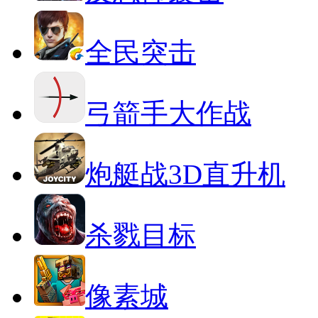
全民突击
弓箭手大作战
炮艇战3D直升机
杀戮目标
像素城