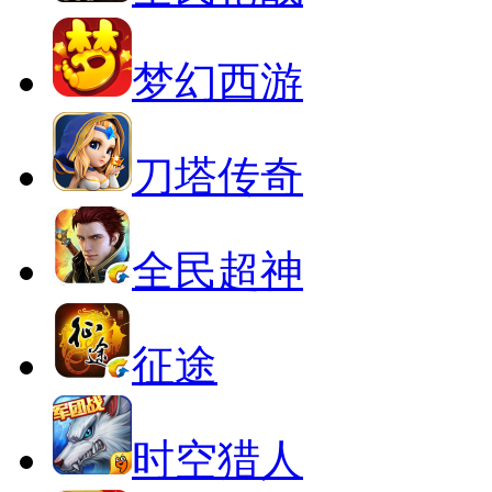
梦幻西游
刀塔传奇
全民超神
征途
时空猎人