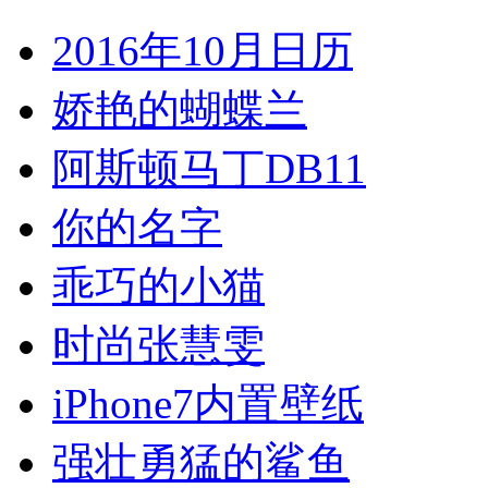
2016年10月日历
娇艳的蝴蝶兰
阿斯顿马丁DB11
你的名字
乖巧的小猫
时尚张慧雯
iPhone7内置壁纸
强壮勇猛的鲨鱼