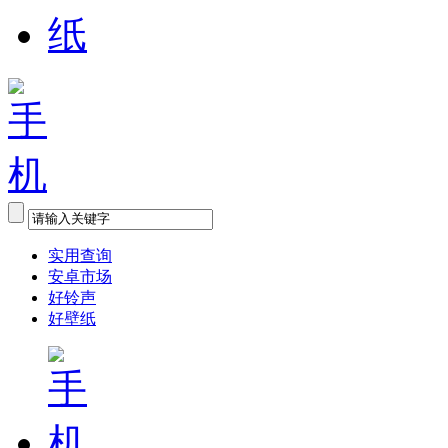
实用查询
安卓市场
好铃声
好壁纸