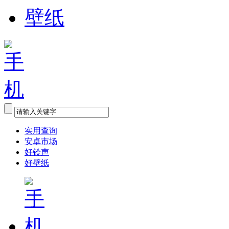
实用查询
安卓市场
好铃声
好壁纸