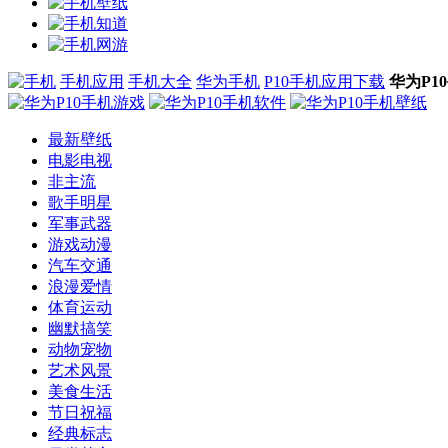
手机应用
手机大全
华为手机
P10手机应用下载
华为P1
最新壁纸
电影电视
非主流
歌手明星
军事武器
游戏动漫
汽车交通
浪漫爱情
体育运动
幽默搞笑
动物宠物
艺术风景
美食生活
节日祝福
经典标志