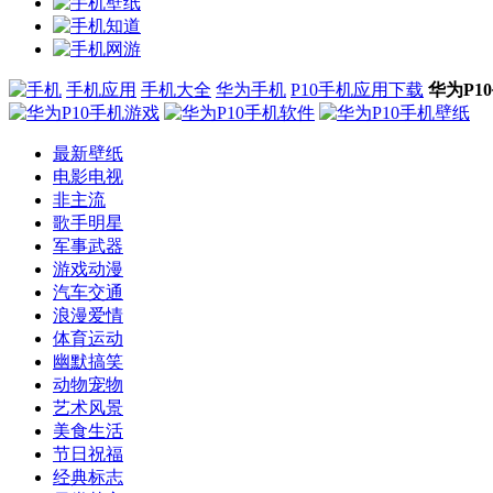
手机应用
手机大全
华为手机
P10手机应用下载
华为P1
最新壁纸
电影电视
非主流
歌手明星
军事武器
游戏动漫
汽车交通
浪漫爱情
体育运动
幽默搞笑
动物宠物
艺术风景
美食生活
节日祝福
经典标志