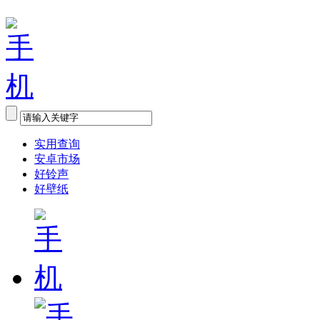
实用查询
安卓市场
好铃声
好壁纸