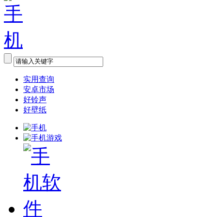
实用查询
安卓市场
好铃声
好壁纸